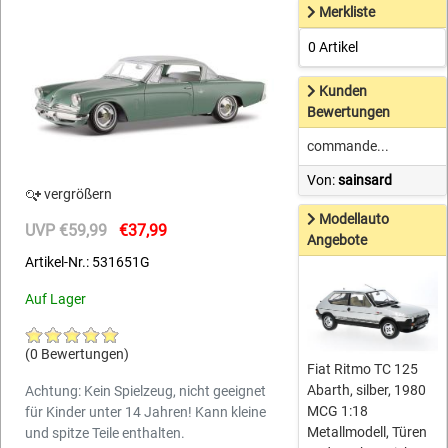
Merkliste
0 Artikel
Kunden
Bewertungen
commande...
Von:
sainsard
vergrößern
Modellauto
UVP €59,99
€37,99
Angebote
Artikel-Nr.: 531651G
Auf Lager
(0 Bewertungen)
Fiat Ritmo TC 125
Abarth, silber, 1980
Achtung: Kein Spielzeug, nicht geeignet
MCG 1:18
für Kinder unter 14 Jahren! Kann kleine
Metallmodell, Türen
und spitze Teile enthalten.