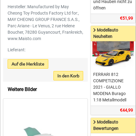
und Hauben nicht zu
Hersteller: Manufactured by May
öffnen
Cheong Toy Products Factory Ltd for:,
€51,99
MAY CHEONG GROUP FRANCE S.A.S.,
Parc Ariane - Le Venus, 2 rue Helene
Modellauto
Boucher, 78280 Guyancourt, Frankreich,
Neuheiten
www.Maisto.com
Lieferant:
Auf die Merkliste
FERRARI 812
In den Korb
COMPETIZIONE
2021 - GIALLO
Weitere Bilder
MODENA Burago
1:18 Metallmodell
€44,99
Modellauto
Bewertungen