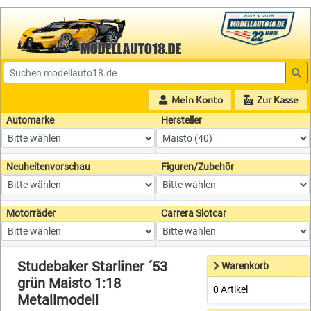
Mein Konto
Zur Kasse
Automarke
Hersteller
Neuheitenvorschau
Figuren/Zubehör
Motorräder
Carrera Slotcar
Studebaker Starliner ´53
Warenkorb
grün Maisto 1:18
0 Artikel
Metallmodell