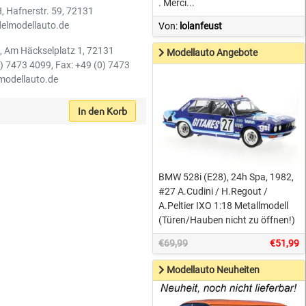
. Merci...
H, Hafnerstr. 59, 72131
elmodellauto.de
Von:
lolanfeust
H, Am Häckselplatz 1, 72131
Modellauto Angebote
0) 7473 4099, Fax: +49 (0) 7473
-modellauto.de
In den Korb
BMW 528i (E28), 24h Spa, 1982,
#27 A.Cudini / H.Regout /
A.Peltier IXO 1:18 Metallmodell
(Türen/Hauben nicht zu öffnen!)
€69,99
€51,99
Modellauto Neuheiten