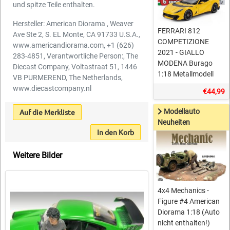
und spitze Teile enthalten.
Hersteller: American Diorama , Weaver
FERRARI 812
Ave Ste 2, S. EL Monte, CA 91733 U.S.A.,
COMPETIZIONE
www.americandiorama.com, +1 (626)
2021 - GIALLO
283-4851, Verantwortliche Person:, The
MODENA Burago
Diecast Company, Voltastraat 51, 1446
1:18 Metallmodell
VB PURMEREND, The Netherlands,
www.diecastcompany.nl
€44,99
Modellauto
Auf die Merkliste
Neuheiten
In den Korb
Weitere Bilder
4x4 Mechanics -
Figure #4 American
Diorama 1:18 (Auto
nicht enthalten!)