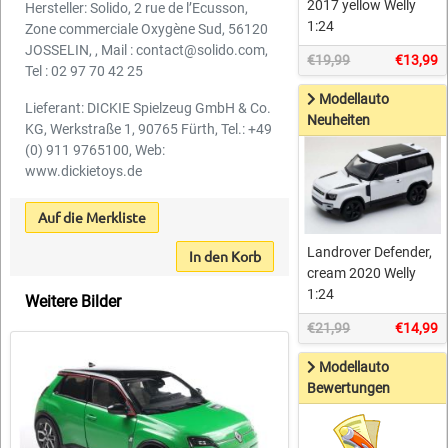
2017 yellow Welly
Hersteller: Solido, 2 rue de l’Ecusson,
1:24
Zone commerciale Oxygène Sud, 56120
JOSSELIN, , Mail : contact@solido.com,
€19,99
€13,99
Tel : 02 97 70 42 25
Modellauto
Lieferant: DICKIE Spielzeug GmbH & Co.
Neuheiten
KG, Werkstraße 1, 90765 Fürth, Tel.: +49
(0) 911 9765100, Web:
www.dickietoys.de
Auf die Merkliste
Landrover Defender,
In den Korb
cream 2020 Welly
1:24
Weitere Bilder
€21,99
€14,99
Modellauto
Bewertungen