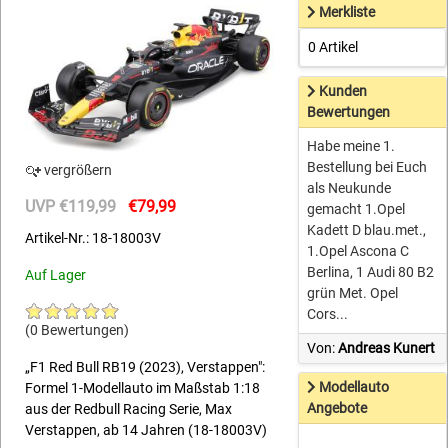
Merkliste
0 Artikel
Kunden
Bewertungen
Habe meine 1.
Bestellung bei Euch
vergrößern
als Neukunde
UVP €119,99
€79,99
gemacht 1.Opel
Kadett D blau.met.,
Artikel-Nr.: 18-18003V
1.Opel Ascona C
Berlina, 1 Audi 80 B2
Auf Lager
grün Met. Opel
Cors...
(0 Bewertungen)
Von:
Andreas Kunert
„F1 Red Bull RB19 (2023), Verstappen":
Modellauto
Formel 1-Modellauto im Maßstab 1:18
Angebote
aus der Redbull Racing Serie, Max
Verstappen, ab 14 Jahren (18-18003V)