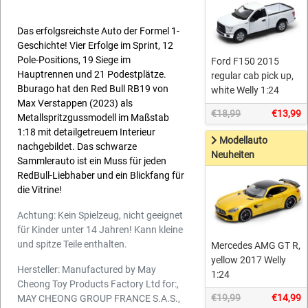
Das erfolgsreichste Auto der Formel 1-
Geschichte! Vier Erfolge im Sprint, 12
Pole-Positions, 19 Siege im
Ford F150 2015
Hauptrennen und 21 Podestplätze.
regular cab pick up,
Bburago hat den Red Bull RB19 von
white Welly 1:24
Max Verstappen (2023) als
€18,99
€13,99
Metallspritzgussmodell im Maßstab
1:18 mit detailgetreuem Interieur
Modellauto
nachgebildet. Das schwarze
Neuheiten
Sammlerauto ist ein Muss für jeden
RedBull-Liebhaber und ein Blickfang für
die Vitrine!
Achtung: Kein Spielzeug, nicht geeignet
für Kinder unter 14 Jahren! Kann kleine
und spitze Teile enthalten.
Mercedes AMG GT R,
yellow 2017 Welly
Hersteller: Manufactured by May
1:24
Cheong Toy Products Factory Ltd for:,
€19,99
€14,99
MAY CHEONG GROUP FRANCE S.A.S.,