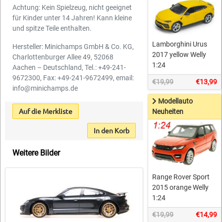
Achtung: Kein Spielzeug, nicht geeignet
für Kinder unter 14 Jahren! Kann kleine
und spitze Teile enthalten.
Lamborghini Urus
Hersteller: Minichamps GmbH & Co. KG,
2017 yellow Welly
Charlottenburger Allee 49, 52068
1:24
Aachen – Deutschland, Tel.: +49-241-
9672300, Fax: +49-241-9672499, email:
€19,99
€13,99
info@minichamps.de
Modellauto
Auf die Merkliste
Neuheiten
In den Korb
Weitere Bilder
Range Rover Sport
2015 orange Welly
1:24
€19,99
€14,99