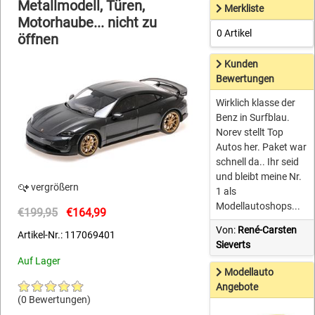
Metallmodell, Türen,
Merkliste
Motorhaube... nicht zu
0 Artikel
öffnen
Kunden
Bewertungen
Wirklich klasse der
Benz in Surfblau.
Norev stellt Top
Autos her. Paket war
schnell da.. Ihr seid
und bleibt meine Nr.
vergrößern
1 als
Modellautoshops...
€199,95
€164,99
Von:
René-Carsten
Artikel-Nr.: 117069401
Sieverts
Auf Lager
Modellauto
Angebote
(0 Bewertungen)