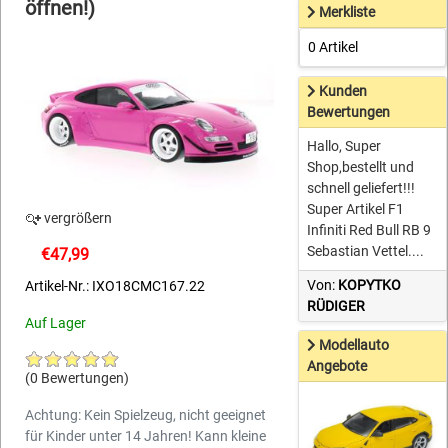
öffnen!)
Merkliste
0 Artikel
Kunden
Bewertungen
Hallo, Super
Shop,bestellt und
schnell geliefert!!!
Super Artikel F1
vergrößern
Infiniti Red Bull RB 9
Sebastian Vettel....
€47,99
Von:
KOPYTKO
Artikel-Nr.: IXO18CMC167.22
RÜDIGER
Auf Lager
Modellauto
Angebote
(0 Bewertungen)
Achtung: Kein Spielzeug, nicht geeignet
für Kinder unter 14 Jahren! Kann kleine