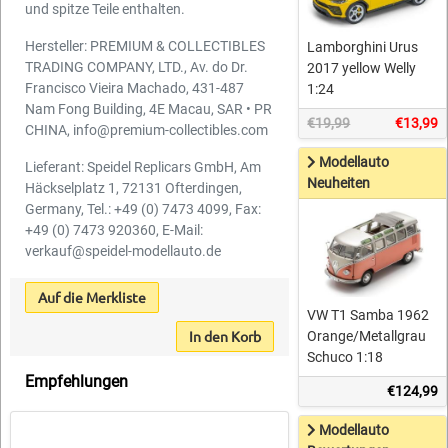
und spitze Teile enthalten.
Hersteller: PREMIUM & COLLECTIBLES
Lamborghini Urus
TRADING COMPANY, LTD., Av. do Dr.
2017 yellow Welly
Francisco Vieira Machado, 431-487
1:24
Nam Fong Building, 4E Macau, SAR • PR
€19,99
€13,99
CHINA, info@premium-collectibles.com
Modellauto
Lieferant: Speidel Replicars GmbH, Am
Neuheiten
Häckselplatz 1, 72131 Ofterdingen,
Germany, Tel.: +49 (0) 7473 4099, Fax:
+49 (0) 7473 920360, E-Mail:
verkauf@speidel-modellauto.de
Auf die Merkliste
VW T1 Samba 1962
In den Korb
Orange/Metallgrau
Schuco 1:18
Empfehlungen
€124,99
Modellauto