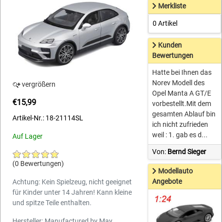
Merkliste
0 Artikel
Kunden
Bewertungen
Hatte bei Ihnen das
Norev Modell des
vergrößern
Opel Manta A GT/E
€15,99
vorbestellt.Mit dem
gesamten Ablauf bin
Artikel-Nr.: 18-21114SL
ich nicht zufrieden
weil : 1. gab es d...
Auf Lager
Von:
Bernd Sieger
(0 Bewertungen)
Modellauto
Angebote
Achtung: Kein Spielzeug, nicht geeignet
für Kinder unter 14 Jahren! Kann kleine
und spitze Teile enthalten.
Hersteller: Manufactured by May