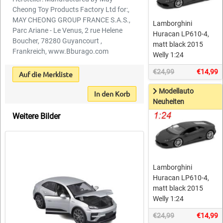
Cheong Toy Products Factory Ltd for:,
MAY CHEONG GROUP FRANCE S.A.S.,
Lamborghini
Parc Ariane - Le Venus, 2 rue Helene
Huracan LP610-4,
Boucher, 78280 Guyancourt ,
matt black 2015
Frankreich, www.Bburago.com
Welly 1:24
€24,99
€14,99
Auf die Merkliste
Modellauto
In den Korb
Neuheiten
Weitere Bilder
Lamborghini
Huracan LP610-4,
matt black 2015
Welly 1:24
€24,99
€14,99