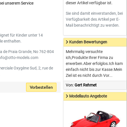
dieser Artikel verfügbar ist.
 bei unserem Service
Sie sind damit einverstanden, bei
Verfügbarkeit des Artikel per E-
Mail benachrichtigt zu werden.
ignet für Kinder unter 14
le enthalten.
Kunden Bewertungen
da de Praia Grande, No 762-804
Mehrmalig versuchte
 info@otto-models.com
ich,Produkte Ihrer Firma zu
erwerben.Aber erfolglos.Ich kam
erciale Oxygène Sud, 2, rue de
einfach nicht bis zur Kasse.Mein
,
Ziel ist es nicht durch Vor...
Von:
Gert Rehmet
Vorbestellen
Modellauto Angebote