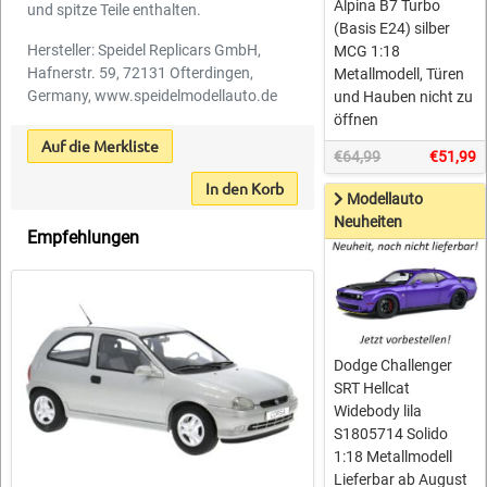
Alpina B7 Turbo
und spitze Teile enthalten.
(Basis E24) silber
Hersteller: Speidel Replicars GmbH,
MCG 1:18
Hafnerstr. 59, 72131 Ofterdingen,
Metallmodell, Türen
Germany, www.speidelmodellauto.de
und Hauben nicht zu
öffnen
Auf die Merkliste
€64,99
€51,99
In den Korb
Modellauto
Neuheiten
Empfehlungen
Dodge Challenger
SRT Hellcat
Widebody lila
S1805714 Solido
1:18 Metallmodell
Lieferbar ab August