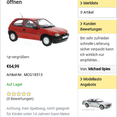
öffnen
Merkliste
0 Artikel
Kunden
Bewertungen
Bin sehr zufrieden
schnelle Lieferung
sicher verpackt kann
ich wirklich nur
vergrößern
empfehlen...
€64,99
Von:
Michael Spies
Artikel-Nr.: MCG18513
Modellauto
Auf Lager
Angebote
(0 Bewertungen)
Achtung: Kein Spielzeug, nicht geeignet
für Kinder unter 14 Jahren! Kann kleine