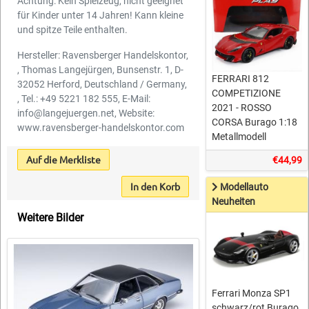
Achtung: Kein Spielzeug, nicht geeignet
für Kinder unter 14 Jahren! Kann kleine
und spitze Teile enthalten.
Hersteller: Ravensberger Handelskontor,
, Thomas Langejürgen, Bunsenstr. 1, D-
FERRARI 812
32052 Herford, Deutschland / Germany,
COMPETIZIONE
, Tel.: +49 5221 182 555, E-Mail:
2021 - ROSSO
info@langejuergen.net, Website:
CORSA Burago 1:18
www.ravensberger-handelskontor.com
Metallmodell
Auf die Merkliste
€44,99
In den Korb
Modellauto
Neuheiten
Weitere Bilder
Ferrari Monza SP1
schwarz/rot Burago