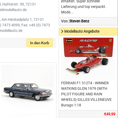
erhalten. Super schnelle
H, Hafnerstr. 59, 72131
Lieferung und top verpackt.
elmodellauto.de
Mode...
H, Am Häckselplatz 1, 72131
Von:
Steven Benz
0) 7473 4099, Fax: +49 (0) 7473
-modellauto.de
Modellauto Angebote
In den Korb
FERRARI F1 312T4 - WINNER
WATKINS GLEN 1979 (WITH
PILOT FIGURE AND RAIN
WHEELS) GILLES VILLENEUVE
Burago 1:18
€49,99