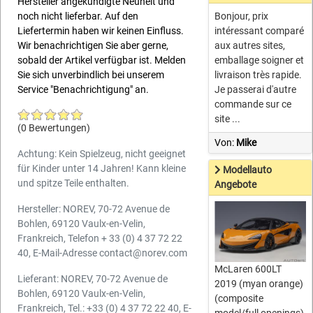
Hersteller angekündigte Neuheit und
noch nicht lieferbar. Auf den
Bonjour, prix
Liefertermin haben wir keinen Einfluss.
intéressant comparé
Wir benachrichtigen Sie aber gerne,
aux autres sites,
sobald der Artikel verfügbar ist. Melden
emballage soigner et
Sie sich unverbindlich bei unserem
livraison très rapide.
Service "Benachrichtigung" an.
Je passerai d'autre
commande sur ce
site ...
(0 Bewertungen)
Von:
Mike
Achtung: Kein Spielzeug, nicht geeignet
für Kinder unter 14 Jahren! Kann kleine
Modellauto
und spitze Teile enthalten.
Angebote
Hersteller: NOREV, 70-72 Avenue de
Bohlen, 69120 Vaulx-en-Velin,
Frankreich, Telefon + 33 (0) 4 37 72 22
40, E-Mail-Adresse contact@norev.com
McLaren 600LT
Lieferant: NOREV, 70-72 Avenue de
2019 (myan orange)
Bohlen, 69120 Vaulx-en-Velin,
(composite
Frankreich, Tel.: +33 (0) 4 37 72 22 40, E-