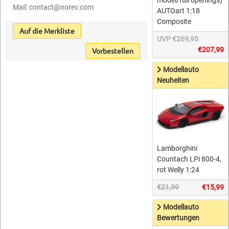
model/full openings)
Mail: contact@norev.com
AUTOart 1:18
Composite
Auf die Merkliste
UVP €269,95
€207,99
Vorbestellen
Modellauto
Neuheiten
Lamborghini
Countach LPi 800-4,
rot Welly 1:24
€21,99
€15,99
Modellauto
Bewertungen