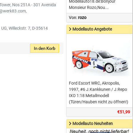
Modellauto18.de:Bonjour
 Tower, Nos 251A - 301 Avenida
Monsieur Rozo,Nou...
o@werk83.com,
Von:
rozo
 UG, Willeckstr. 7, D-35614
Modellauto Angebote
In den Korb
Ford Escort WRC, Akropolis,
1997, #6 J.Kankkunen / J.Repo
IXO 1:18 Metallmodell
(Türen/Hauben nicht zu öffnen!)
€51,99
Modellauto Neuheiten