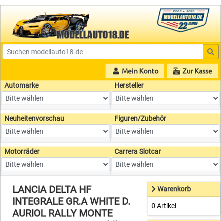
Mein Konto
Zur Kasse
Automarke
Hersteller
Neuheitenvorschau
Figuren/Zubehör
Motorräder
Carrera Slotcar
LANCIA DELTA HF
Warenkorb
INTEGRALE GR.A WHITE D.
0 Artikel
AURIOL RALLY MONTE