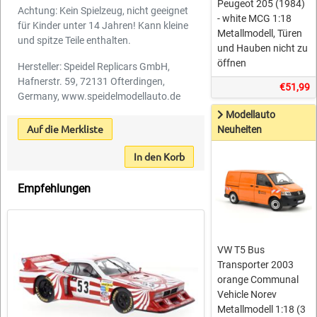
Peugeot 205 (1984)
Achtung: Kein Spielzeug, nicht geeignet
- white MCG 1:18
für Kinder unter 14 Jahren! Kann kleine
Metallmodell, Türen
und spitze Teile enthalten.
und Hauben nicht zu
öffnen
Hersteller: Speidel Replicars GmbH,
Hafnerstr. 59, 72131 Ofterdingen,
€51,99
Germany, www.speidelmodellauto.de
Modellauto
Auf die Merkliste
Neuheiten
In den Korb
Empfehlungen
VW T5 Bus
Transporter 2003
orange Communal
Vehicle Norev
Metallmodell 1:18 (3