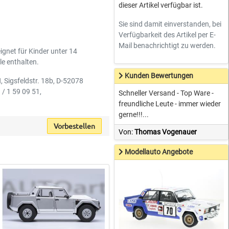
dieser Artikel verfügbar ist.
Sie sind damit einverstanden, bei
Verfügbarkeit des Artikel per E-
Mail benachrichtigt zu werden.
ignet für Kinder unter 14
le enthalten.
Kunden Bewertungen
 Sigsfeldstr. 18b, D-52078
 / 1 59 09 51,
Schneller Versand - Top Ware -
freundliche Leute - immer wieder
gerne!!!...
Vorbestellen
Von:
Thomas Vogenauer
Modellauto Angebote