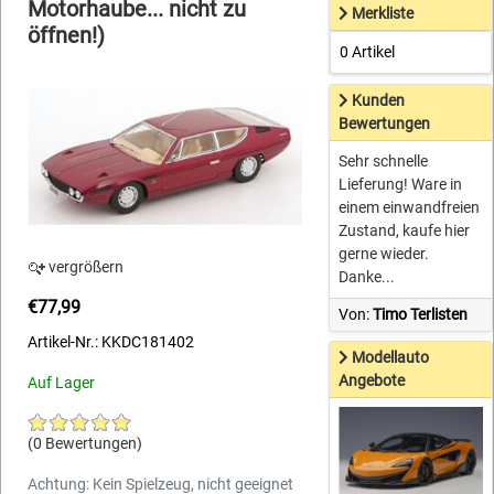
Motorhaube... nicht zu
Merkliste
öffnen!)
0 Artikel
Kunden
Bewertungen
Sehr schnelle
Lieferung! Ware in
einem einwandfreien
Zustand, kaufe hier
gerne wieder.
vergrößern
Danke...
€77,99
Von:
Timo Terlisten
Artikel-Nr.: KKDC181402
Modellauto
Angebote
Auf Lager
(0 Bewertungen)
Achtung: Kein Spielzeug, nicht geeignet