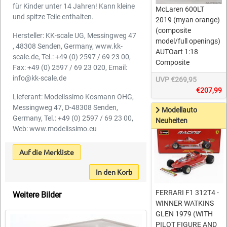
für Kinder unter 14 Jahren! Kann kleine
McLaren 600LT
und spitze Teile enthalten.
2019 (myan orange)
(composite
Hersteller: KK-scale UG, Messingweg 47
model/full openings)
, 48308 Senden, Germany, www.kk-
AUTOart 1:18
scale.de, Tel.: +49 (0) 2597 / 69 23 00,
Composite
Fax: +49 (0) 2597 / 69 23 020, Email:
info@kk-scale.de
UVP €269,95
€207,99
Lieferant: Modelissimo Kosmann OHG,
Messingweg 47, D-48308 Senden,
Modellauto
Germany, Tel.: +49 (0) 2597 / 69 23 00,
Neuheiten
Web: www.modelissimo.eu
Auf die Merkliste
In den Korb
FERRARI F1 312T4 -
Weitere Bilder
WINNER WATKINS
GLEN 1979 (WITH
PILOT FIGURE AND