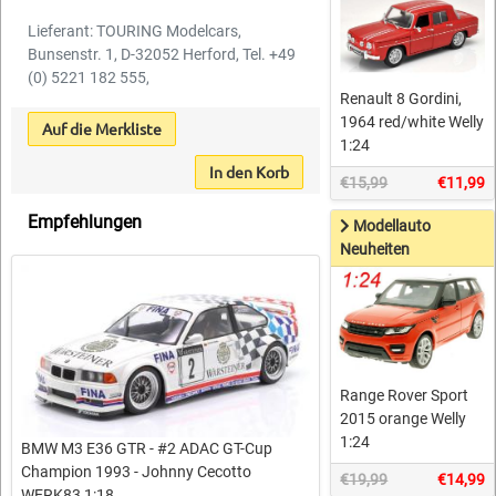
Lieferant: TOURING Modelcars,
Bunsenstr. 1, D-32052 Herford, Tel. +49
(0) 5221 182 555,
Renault 8 Gordini,
1964 red/white Welly
Auf die Merkliste
1:24
In den Korb
€15,99
€11,99
Empfehlungen
Modellauto
Neuheiten
Range Rover Sport
2015 orange Welly
1:24
BMW M3 E36 GTR - #2 ADAC GT-Cup
Champion 1993 - Johnny Cecotto
€19,99
€14,99
WERK83 1:18