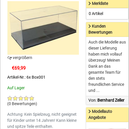
Merkliste
0 Artikel
Kunden
Bewertungen
Auch die Modelle aus
dieser Lieferung
haben mich vollauf
vergrößern
überzeug! Meinen
Dank an das
€69,99
gesamte Team für
Artikel-Nr.: 6x Box001
den stets
freundlichen Service
Auf Lager
und ...
Von:
Bernhard Zeller
(0 Bewertungen)
Modellauto
Achtung: Kein Spielzeug, nicht geeignet
Angebote
für Kinder unter 14 Jahren! Kann kleine
und spitze Teile enthalten.