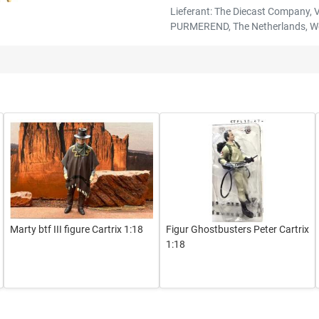
Lieferant: The Diecast Company, 
PURMEREND, The Netherlands, W
Marty btf III figure Cartrix 1:18
Figur Ghostbusters Peter Cartrix
1:18