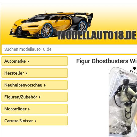
Figur Ghostbusters Wi
Automarke
Hersteller
Neuheitenvorschau
Figuren/Zubehör
Motorräder
Carrera Slotcar