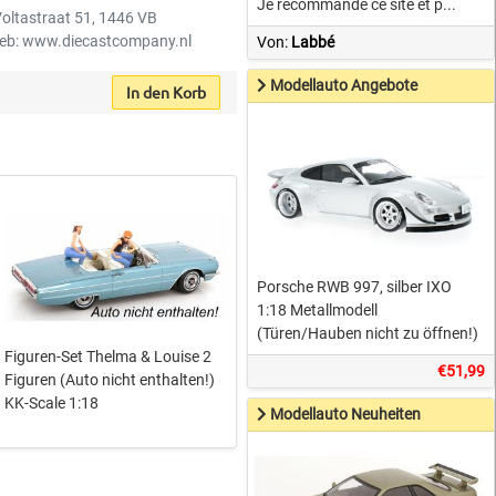
Je recommande ce site et p...
Voltastraat 51, 1446 VB
eb: www.diecastcompany.nl
Von:
Labbé
Modellauto Angebote
In den Korb
Porsche RWB 997, silber IXO
1:18 Metallmodell
(Türen/Hauben nicht zu öffnen!)
Figuren-Set Thelma & Louise 2
€51,99
Figuren (Auto nicht enthalten!)
KK-Scale 1:18
Modellauto Neuheiten