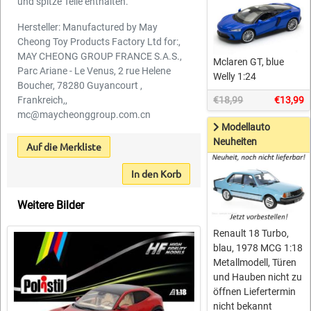
und spitze Teile enthalten.
Hersteller: Manufactured by May
Cheong Toy Products Factory Ltd for:,
MAY CHEONG GROUP FRANCE S.A.S.,
Mclaren GT, blue
Parc Ariane - Le Venus, 2 rue Helene
Welly 1:24
Boucher, 78280 Guyancourt ,
€18,99
€13,99
Frankreich,,
mc@maycheonggroup.com.cn
Modellauto
Neuheiten
Auf die Merkliste
In den Korb
Weitere Bilder
Renault 18 Turbo,
blau, 1978 MCG 1:18
Metallmodell, Türen
und Hauben nicht zu
öffnen Liefertermin
nicht bekannt