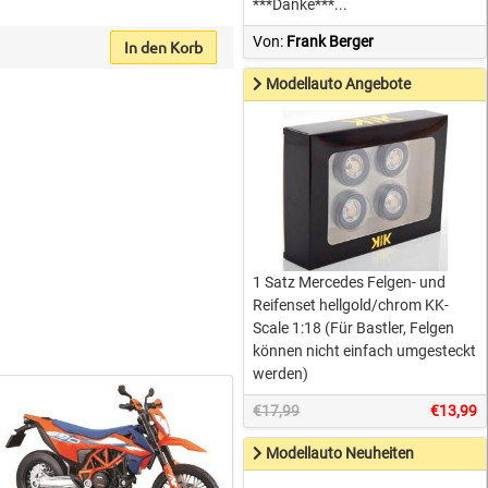
***Danke***...
Von:
Frank Berger
In den Korb
Modellauto Angebote
1 Satz Mercedes Felgen- und
Reifenset hellgold/chrom KK-
Scale 1:18 (Für Bastler, Felgen
können nicht einfach umgesteckt
werden)
€17,99
€13,99
Modellauto Neuheiten