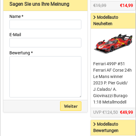
Sagen Sie uns Ihre Meinung
€19,99
€14,99
Name *
Modellauto
Neuheiten
E-Mail
Bewertung *
Ferrari 499P #51
Ferrari AF Corse 24h
Le Mans winner
2023 P. Pier Guidi/
J.Calado/ A.
Giovinazzi Burago
1:18 Metallmodell
Weiter
UVP €124,50
€49,99
Modellauto
Bewertungen