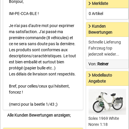
Bonjour,
Merkliste
IM-PE-CCA-BLE !
0 Artikel
Je n'ai pas d'autre mot pour exprimer
Kunden
ma satisfaction. J'ai passé ma
Bewertungen
première commande (8 véhicules) et
Schnelle Lieferung
ce ne sera sans doute pas la dernière.
Fahrzeug top
Les produits sont conformes aux
jederzeit wieder...
descriptions/caractéristiques. Le tout
est bien emballé et surtout bien
Von:
Reiner
protégé (papier bulle etc..)
Les délais de livraison sont respectés.
Modellauto
Angebote
Bref, pour celles/ceux qui hésitent,
foncez !
(merci pour la beetle 1/43 ;)
Alle Kunden Bewertungen anzeigen
;
Solex 1969 White
Norev 1:18