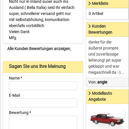
Nicht nur in Inland suoer auch ins
Merkliste
Ausland ( Bella Italia) seid Ihr einfach
super, schnellerer versand geht nur
0 Artikel
mit selbstabholung, komunikation
ebenfalls vorbildlich.
Kunden
Vielen Dank
Bewertungen
Mfg.
danke für die
äußerst prompte
Alle Kunden Bewertungen anzeigen
;
und zuverlässige
lieferung! jat super
Sagen Sie uns Ihre Meinung
geklappt und war
megaschnell da :-)...
Name *
Von:
angie
Modellauto
E-Mail
Angebote
Bewertung *