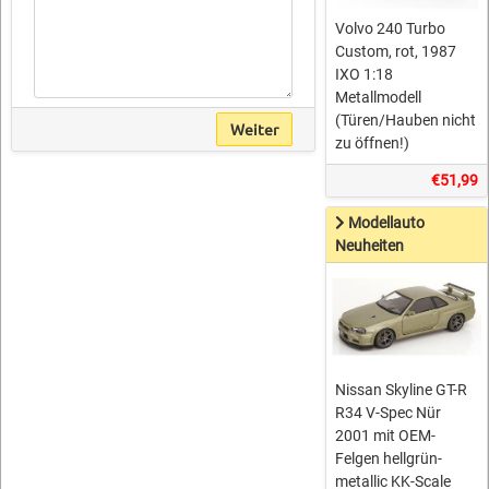
Volvo 240 Turbo
Custom, rot, 1987
IXO 1:18
Metallmodell
(Türen/Hauben nicht
Weiter
zu öffnen!)
€51,99
Modellauto
Neuheiten
Nissan Skyline GT-R
R34 V-Spec Nür
2001 mit OEM-
Felgen hellgrün-
metallic KK-Scale