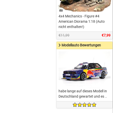
4x4 Mechanics - Figure #4
American Diorama 1:18 (Auto
nicht enthalten!)
€11,99
€7,99
Modellauto Bewertungen
habe lange auf dieses Modell in
Deutschland gewartet und es ..