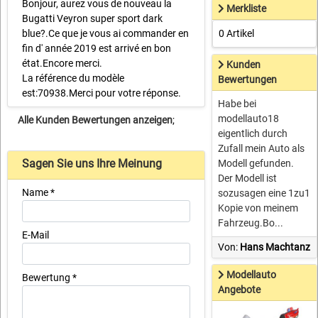
Bonjour, aurez vous de nouveau la
Merkliste
Bugatti Veyron super sport dark
blue?.Ce que je vous ai commander en
0 Artikel
fin d' année 2019 est arrivé en bon
état.Encore merci.
Kunden
La référence du modèle
Bewertungen
est:70938.Merci pour votre réponse.
Habe bei
modellauto18
Alle Kunden Bewertungen anzeigen
;
eigentlich durch
Zufall mein Auto als
Sagen Sie uns Ihre Meinung
Modell gefunden.
Der Modell ist
Name *
sozusagen eine 1zu1
Kopie von meinem
Fahrzeug.Bo...
E-Mail
Von:
Hans Machtanz
Modellauto
Bewertung *
Angebote