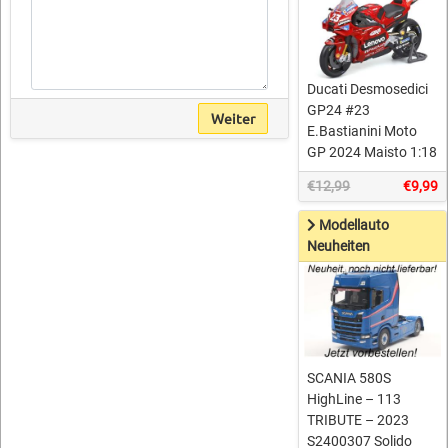
Ducati Desmosedici
GP24 #23
Weiter
E.Bastianini Moto
GP 2024 Maisto 1:18
€12,99
€9,99
Modellauto
Neuheiten
SCANIA 580S
HighLine – 113
TRIBUTE – 2023
S2400307 Solido