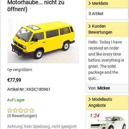
Motorhaube... nicht zu
Merkliste
öffnen!)
0 Artikel
Kunden
Bewertungen
Hello. Today I have
received an order
and like every time
before, everything is
great. The solid
vergrößern
package and the
quic...
€77,99
Von:
Mickee
Artikel-Nr.: KKDC180961
Modellauto
Auf Lager
Angebote
(0 Bewertungen)
Achtung: Kein Spielzeug, nicht geeignet