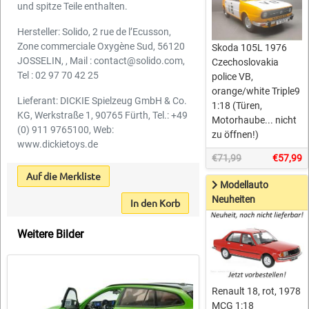
und spitze Teile enthalten.
Hersteller: Solido, 2 rue de l’Ecusson,
Zone commerciale Oxygène Sud, 56120
Skoda 105L 1976
JOSSELIN, , Mail : contact@solido.com,
Czechoslovakia
Tel : 02 97 70 42 25
police VB,
orange/white Triple9
Lieferant: DICKIE Spielzeug GmbH & Co.
1:18 (Türen,
KG, Werkstraße 1, 90765 Fürth, Tel.: +49
Motorhaube... nicht
(0) 911 9765100, Web:
zu öffnen!)
www.dickietoys.de
€71,99
€57,99
Auf die Merkliste
Modellauto
Neuheiten
In den Korb
Weitere Bilder
Renault 18, rot, 1978
MCG 1:18