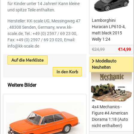
für Kinder unter 14 Jahren! Kann kleine
und spitze Teile enthalten.
Lamborghini
Hersteller: KK-scale UG, Messingweg 47
Huracan LP610-4,
, 48308 Senden, Germany, www.kk-
matt black 2015
scale.de, Tel.: +49 (0) 2597 / 69 23 00,
Welly 1:24
Fax: +49 (0) 2597 / 69 23 020, Email:
info@kk-scale.de
€24,99
€14,99
Auf die Merkliste
Modellauto
Neuheiten
In den Korb
Weitere Bilder
4x4 Mechanics -
Figure #4 American
Diorama 1:18 (Auto
nicht enthalten!)