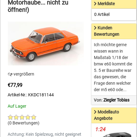
Motorhaube... nicht zu
Merkliste
öffnen!)
0 Artikel
Kunden
Bewertungen
Ich möchte gerne
wissen wann in
Maßstab 1/18 der
bmw e60 kommt die
5. 5 er Baureihe war
vergrößern
das gewesen, die
Frage denn welcher
€77,99
der m5 e60 ode...
Artikel-Nr.: KKDC181144
Von:
Ziegler Tobias
Auf Lager
Modellauto
Angebote
(0 Bewertungen)
Achtung: Kein Spielzeug, nicht geeignet