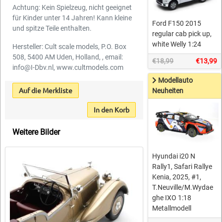
Achtung: Kein Spielzeug, nicht geeignet
für Kinder unter 14 Jahren! Kann kleine
Ford F150 2015
und spitze Teile enthalten.
regular cab pick up,
white Welly 1:24
Hersteller: Cult scale models, P.O. Box
508, 5400 AM Uden, Holland, , email:
€18,99
€13,99
info@I-Dbv.nl, www.cultmodels.com
Modellauto
Auf die Merkliste
Neuheiten
In den Korb
Weitere Bilder
Hyundai i20 N
Rally1, Safari Rallye
Kenia, 2025, #1,
T.Neuville/M.Wydae
ghe IXO 1:18
Metallmodell