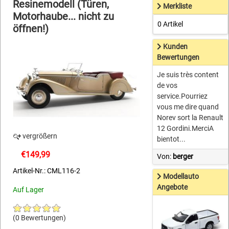
Resinemodell (Türen,
Merkliste
Motorhaube... nicht zu
0 Artikel
öffnen!)
Kunden
Bewertungen
Je suis très content
de vos
service.Pourriez
vous me dire quand
Norev sort la Renault
12 Gordini.MerciA
vergrößern
bientot...
€149,99
Von:
berger
Artikel-Nr.: CML116-2
Modellauto
Angebote
Auf Lager
(0 Bewertungen)