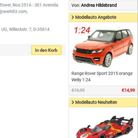
 Tower, Nos 251A - 301 Avenida
Von:
Andrea Hildebrand
o@werk83.com,
Modellauto Angebote
 UG, Willeckstr. 7, D-35614
In den Korb
Range Rover Sport 2015 orange
Welly 1:24
€19,99
€14,99
Modellauto Neuheiten