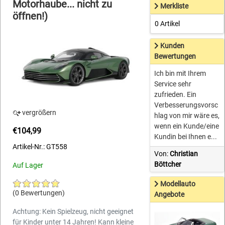
Motorhaube... nicht zu
Merkliste
öffnen!)
0 Artikel
Kunden
Bewertungen
Ich bin mit Ihrem
Service sehr
zufrieden. Ein
Verbesserungsvorsc
vergrößern
hlag von mir wäre es,
wenn ein Kunde/eine
€104,99
Kundin bei Ihnen e...
Artikel-Nr.: GT558
Von:
Christian
Böttcher
Auf Lager
Modellauto
(0 Bewertungen)
Angebote
Achtung: Kein Spielzeug, nicht geeignet
für Kinder unter 14 Jahren! Kann kleine