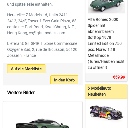
und spitze Teile enthalten.
Hersteller: Z Models ltd, Units 2411-
Alfa Romeo 2000
2412, 24/F, Tower 1 Ever Gain Plaza, 88
Spider mit
container Port Road, Kwai Chung, N.T.,
abnehmbarem
Hong Kong, cs@gts-models.com
Softtop 1978
Limited Edition 750
Lieferant: GT SPIRIT, Zone Commerciale
pcs. Norev 1:18
Oxygène Sud, 2, rue de l'Ecusson, 56120
Metallmodell
Josselin, France
(Türen/Hauben nicht
zu öffnen!)
Auf die Merkliste
€59,99
In den Korb
Modellauto
Weitere Bilder
Neuheiten