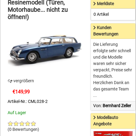
Resinemodell (Türen,
Merkliste
Motorhaube... nicht zu
0 Artikel
öffnen!)
Kunden
Bewertungen
Die Lieferung
erfolgte sehr schnell
und die Modelle
waren sehr sicher
verpackt, Preise sehr
freundlich.
vergrößern
Herzlichen Dank an
das gesamte Team
€149,99
...
Artikel-Nr.: CML028-2
Von:
Bernhard Zeller
Auf Lager
Modellauto
Angebote
(0 Bewertungen)