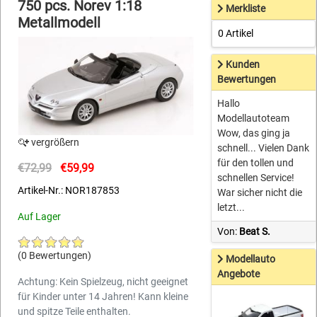
750 pcs. Norev 1:18
Merkliste
Metallmodell
0 Artikel
Kunden
Bewertungen
Hallo
Modellautoteam
Wow, das ging ja
vergrößern
schnell... Vielen Dank
für den tollen und
€72,99
€59,99
schnellen Service!
Artikel-Nr.: NOR187853
War sicher nicht die
letzt...
Auf Lager
Von:
Beat S.
(0 Bewertungen)
Modellauto
Angebote
Achtung: Kein Spielzeug, nicht geeignet
für Kinder unter 14 Jahren! Kann kleine
und spitze Teile enthalten.