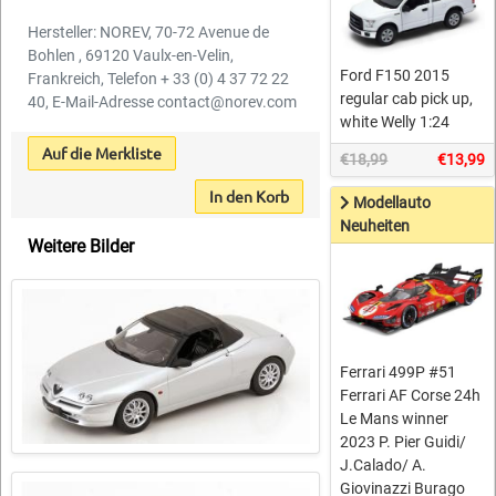
Hersteller: NOREV, 70-72 Avenue de
Bohlen , 69120 Vaulx-en-Velin,
Ford F150 2015
Frankreich, Telefon + 33 (0) 4 37 72 22
regular cab pick up,
40, E-Mail-Adresse contact@norev.com
white Welly 1:24
Auf die Merkliste
€18,99
€13,99
In den Korb
Modellauto
Neuheiten
Weitere Bilder
Ferrari 499P #51
Ferrari AF Corse 24h
Le Mans winner
2023 P. Pier Guidi/
J.Calado/ A.
Giovinazzi Burago