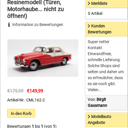
Resinemodell (Türen,
Merkliste
Motorhaube... nicht zu
0 Artikel
öffnen!)
Information zu Bewertungen
Kunden
Bewertungen
Super netter
Kontakt.
Einwandfreie,
schnelle Lieferung.
Solche Shops sind
selten und daher um
so erfreulicher, dass
es sie noch gibt.
Vielen...
€179,99
€149,99
Von:
Birgit
Artikel-Nr.: CML162-2
Gassmann
In den Korb
Modellauto
Angebote
Bewertungen
1
bis
1
(von
1
)