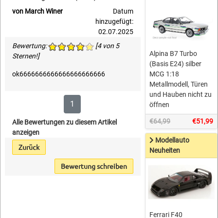
von March Winer
Datum
hinzugefügt:
02.07.2025
Bewertung:
[4 von 5
Alpina B7 Turbo
Sternen!]
(Basis E24) silber
MCG 1:18
ok6666666666666666666666
Metallmodell, Türen
und Hauben nicht zu
1
öffnen
€64,99
€51,99
Alle Bewertungen zu diesem Artikel
anzeigen
Modellauto
Zurück
Neuheiten
Bewertung schreiben
Ferrari F40