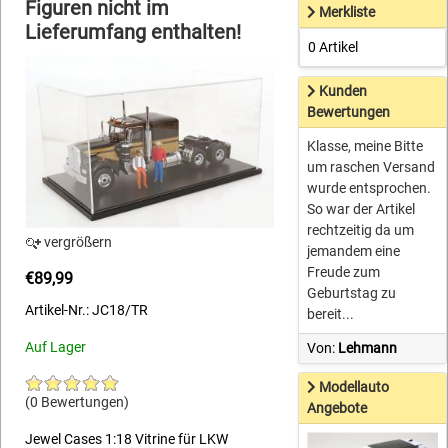
Figuren nicht im
Merkliste
Lieferumfang enthalten!
0 Artikel
Kunden
Bewertungen
Klasse, meine Bitte
um raschen Versand
wurde entsprochen.
So war der Artikel
rechtzeitig da um
vergrößern
jemandem eine
Freude zum
€89,99
Geburtstag zu
Artikel-Nr.: JC18/TR
bereit...
Auf Lager
Von:
Lehmann
Modellauto
(0 Bewertungen)
Angebote
Jewel Cases 1:18 Vitrine für LKW