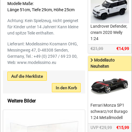
Modelle Maße:
Länge 51cm, Tiefe 29cm, Höhe 25cm
Achtung: Kein Spielzeug, nicht geeignet
Landrover Defender,
für Kinder unter 14 Jahren! Kann kleine
cream 2020 Welly
und spitze Teile enthalten.
1:24
Lieferant: Modelissimo Kosmann OHG,
€21,99
€14,99
Messingweg 47, D-48308 Senden,
Germany, Tel.: +49 (0) 2597 / 69 23 00,
Modellauto
Web: www.modelissimo.eu
Neuheiten
Auf die Merkliste
In den Korb
Weitere Bilder
Ferrari Monza SP1
schwarz/rot Burago
1:24 Metallmodell
UVP €29,99
€15,99