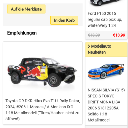
Auf die Merkliste
Ford F150 2015
regular cab pick up,
In den Korb
white Welly 1:24
Empfehlungen
€18,99
€13,99
Modellauto
Neuheiten
NISSAN SILVIA (S15)
SPEC-S TOKYO
Toyota GR DKR Hilux Evo T1U, Rally Dakar,
DRIFT MONA LISA
2024, #206 L.Moraes / A.Monleon IXO
2006 S1812205A
1:18 Metallmodell (Türen/Hauben nicht zu
Solido 1:18
öffnen!)
Metallmodell