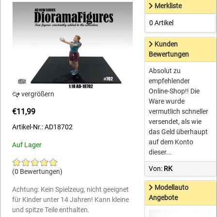
Merkliste
0 Artikel
Kunden
Bewertungen
Absolut zu
empfehlender
Online-Shop!! Die
vergrößern
Ware wurde
€11,99
vermutlich schneller
versendet, als wie
Artikel-Nr.: AD18702
das Geld überhaupt
auf dem Konto
Auf Lager
dieser...
Von:
RK
(0 Bewertungen)
Modellauto
Achtung: Kein Spielzeug, nicht geeignet
Angebote
für Kinder unter 14 Jahren! Kann kleine
und spitze Teile enthalten.