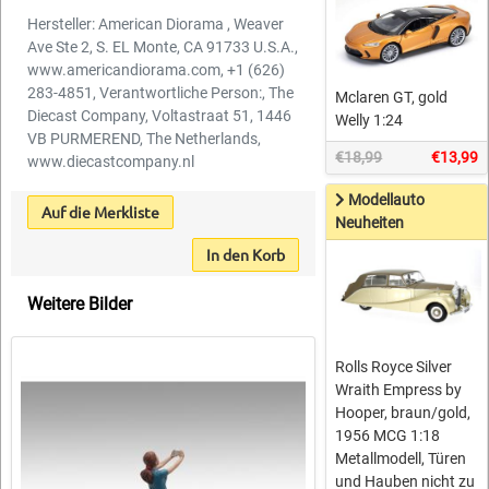
Hersteller: American Diorama , Weaver
Ave Ste 2, S. EL Monte, CA 91733 U.S.A.,
www.americandiorama.com, +1 (626)
283-4851, Verantwortliche Person:, The
Mclaren GT, gold
Diecast Company, Voltastraat 51, 1446
Welly 1:24
VB PURMEREND, The Netherlands,
€18,99
€13,99
www.diecastcompany.nl
Modellauto
Auf die Merkliste
Neuheiten
In den Korb
Weitere Bilder
Rolls Royce Silver
Wraith Empress by
Hooper, braun/gold,
1956 MCG 1:18
Metallmodell, Türen
und Hauben nicht zu