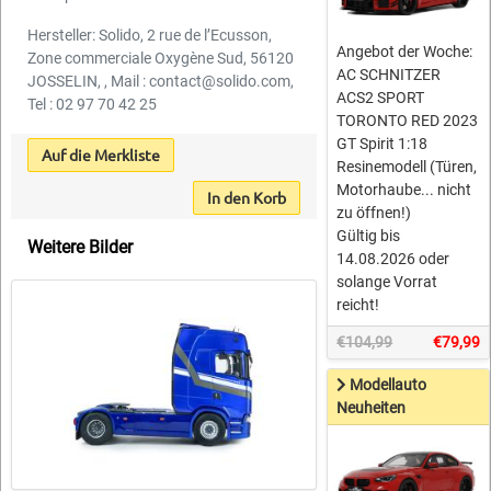
Hersteller: Solido, 2 rue de l’Ecusson,
Angebot der Woche:
Zone commerciale Oxygène Sud, 56120
AC SCHNITZER
JOSSELIN, , Mail : contact@solido.com,
ACS2 SPORT
Tel : 02 97 70 42 25
TORONTO RED 2023
GT Spirit 1:18
Auf die Merkliste
Resinemodell (Türen,
Motorhaube... nicht
In den Korb
zu öffnen!)
Gültig bis
Weitere Bilder
14.08.2026 oder
solange Vorrat
reicht!
€104,99
€79,99
Modellauto
Neuheiten