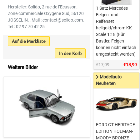
Hersteller: Solido, 2 rue de l’Ecusson,
1 Satz Mercedes
Zone commerciale Oxygène Sud, 56120
Felgen- und
JOSSELIN, , Mail : contact@solido.com,
Reifenset
Tel : 02 97 70 42 25
hellgold/chrom KK-
Scale 1:18 (Für
Auf die Merkliste
Bastler, Felgen
können nicht einfach
In den Korb
umgesteckt werden)
€17,99
€13,99
Weitere Bilder
Modellauto
Neuheiten
FORD GT HERITAGE
EDITION HOLMAN-
MOODY BRONZE