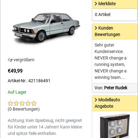
Merkliste
0 Artikel
Kunden
Bewertungen
Sehr guter
Kundenservice.
NEVER change a
vergrößern
running system,
€49,99
NEVER change a
winning team....
Artikel-Nr.: 421186491
Von:
Peter Rudek
Auf Lager
Modellauto
Angebote
(0 Bewertungen)
Achtung: Kein Spielzeug, nicht geeignet
für Kinder unter 14 Jahren! Kann kleine
und spitze Teile enthalten.